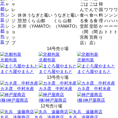
ャ
ャ
ごは
ごは
韓
レ
レ
んで
んで
国
ワ
ワ
ワ
ン
ン
休
休
うなぎと竈い
うなぎと竈い
食べ
食べ
料
ン
ン
ン
ジ
ジ
憩
憩
くら 山都
くら 山都
る食
る食
理
ハ
ハ
ハ
北
シ
シ
所
所
（YAMATO）
（YAMATO）
堂部
堂部
か
ー
ー
ー
都
ョ
ョ
（間
（間
お
ト
ト
ト
包
ッ
ッ
宮商
宮商
り
装
プ
プ
店）
店）
14号売り場
北都包装
北都包装
北都包装
まぐろ屋やまもと
まぐろ屋やまもと
まぐろ屋やまもと
13号売り場
カネ彦 中村水産
カネ彦 中村水産
カネ彦 中村水産
(株)神戸屋商店
(株)神戸屋商店
(株)神戸屋商店
12号売り場
丸兵 遠藤商店
丸兵 遠藤商店
丸兵 遠藤商店