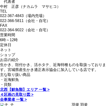
代表者
中村 正彦（ナカムラ マサヒコ）
TEL
022-367-4843（場内売場）
022-366-5811（会社・自宅）
FAX
022-364-9022（会社・自宅）
営業時間
6時～12時
定休日
ネット
ショップ
お店の紹介
生かき、殻付かき、活ホタテ、近海特種ものを取扱っておりま
す。宮城県産生かき適正表示協会に加入している店です。
主な取り扱い商品
・近海鮮魚
・貝類
北西【鮮魚類】エリア 一覧 >
４区画の見取り図 >
全事業者 一覧 >
チ
チ
羽釜
羽釜