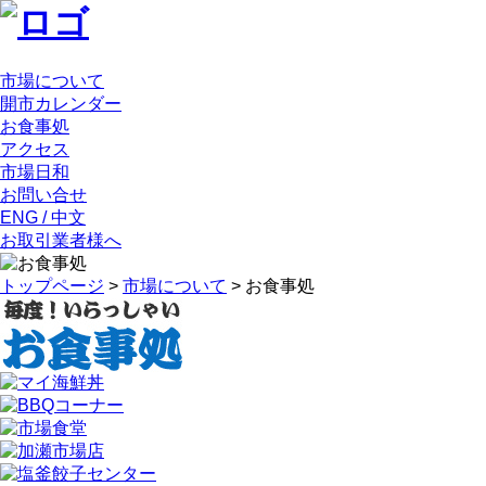
市場について
開市カレンダー
お食事処
アクセス
市場日和
お問い合せ
ENG / 中文
お取引業者様へ
トップページ
>
市場について
>
お食事処