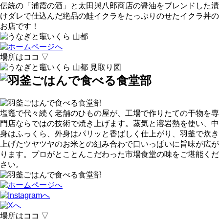
伝統の「浦霞の酒」と太田與八郎商店の醤油をブレンドした漬
けダレで仕込んだ絶品の鮭イクラをたっぷりのせたイクラ丼の
お店です！
場所はココ ▽
塩竈で代々続く老舗のひもの屋が、工場で作りたての干物を専
門店ならではの技術で焼き上げます。蒸気と溶岩熱を使い、中
身はふっくら、外身はパリッと香ばしく仕上がり、羽釜で炊き
上げたツヤツヤのお米との組み合わで口いっぱいに旨味が広が
ります。プロがとことんこだわった市場食堂の味をご堪能くだ
さい。
場所はココ ▽