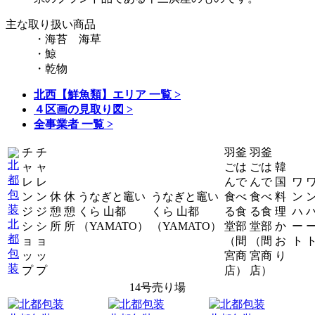
主な取り扱い商品
・海苔 海草
・鯨
・乾物
北西【鮮魚類】エリア 一覧 >
４区画の見取り図 >
全事業者 一覧 >
チ
チ
羽釜
羽釜
ャ
ャ
ごは
ごは
韓
レ
レ
んで
んで
国
ワ
ン
ン
休
休
うなぎと竈い
うなぎと竈い
食べ
食べ
料
ン
ジ
ジ
憩
憩
くら 山都
くら 山都
る食
る食
理
ハ
北
シ
シ
所
所
（YAMATO）
（YAMATO）
堂部
堂部
か
ー
都
ョ
ョ
（間
（間
お
ト
包
ッ
ッ
宮商
宮商
り
装
プ
プ
店）
店）
14号売り場