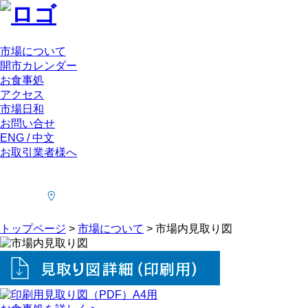
市場について
開市カレンダー
お食事処
アクセス
市場日和
お問い合せ
ENG / 中文
お取引業者様へ
トップページ
>
市場について
>
市場内見取り図