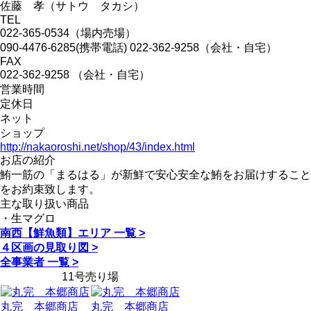
佐藤 孝（サトウ タカシ）
TEL
022-365-0534（場内売場）
090-4476-6285(携帯電話) 022-362-9258（会社・自宅）
FAX
022-362-9258 （会社・自宅）
営業時間
定休日
ネット
ショップ
http://nakaoroshi.net/shop/43/index.html
お店の紹介
鮪一筋の「まるはる」が新鮮で安心安全な鮪をお届けすること
をお約束致します。
主な取り扱い商品
・生マグロ
南西【鮮魚類】エリア 一覧 >
４区画の見取り図 >
全事業者 一覧 >
11号売り場
丸完 本郷商店
丸完 本郷商店