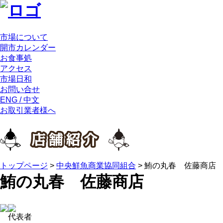
市場について
開市カレンダー
お食事処
アクセス
市場日和
お問い合せ
ENG / 中文
お取引業者様へ
トップページ
>
中央鮮魚商業協同組合
>
鮪の丸春 佐藤商店
鮪の丸春 佐藤商店
代表者