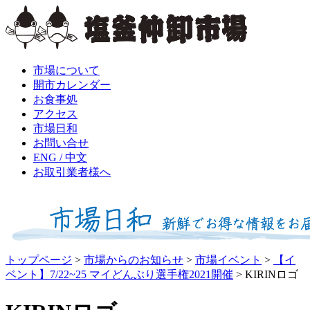
市場について
開市カレンダー
お食事処
アクセス
市場日和
お問い合せ
ENG / 中文
お取引業者様へ
トップページ
>
市場からのお知らせ
>
市場イベント
>
【イ
ベント】7/22~25 マイどんぶり選手権2021開催
>
KIRINロゴ