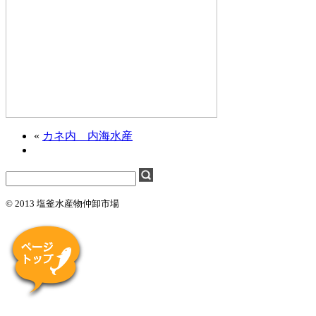
«
カネ内 内海水産
© 2013 塩釜水産物仲卸市場