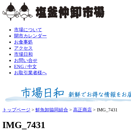
市場について
開市カレンダー
お食事処
アクセス
市場日和
お問い合せ
ENG / 中文
お取引業者様へ
トップページ
>
鮮魚卸協同組合
>
高正商店
>
IMG_7431
IMG_7431