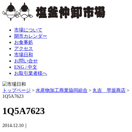
市場について
開市カレンダー
お食事処
アクセス
市場日和
お問い合せ
ENG / 中文
お取引業者様へ
トップページ
>
水産物加工商業協同組合
>
丸吉 早坂商店
>
1Q5A7623
1Q5A7623
2014.12.10｜