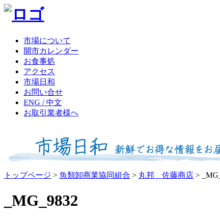
市場について
開市カレンダー
お食事処
アクセス
市場日和
お問い合せ
ENG / 中文
お取引業者様へ
トップページ
>
魚類卸商業協同組合
>
丸邦 佐藤商店
>
_MG_
_MG_9832