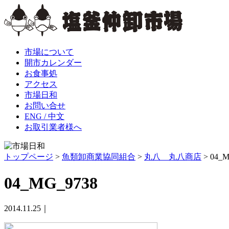
市場について
開市カレンダー
お食事処
アクセス
市場日和
お問い合せ
ENG / 中文
お取引業者様へ
トップページ
>
魚類卸商業協同組合
>
丸八 丸八商店
>
04_M
04_MG_9738
2014.11.25｜