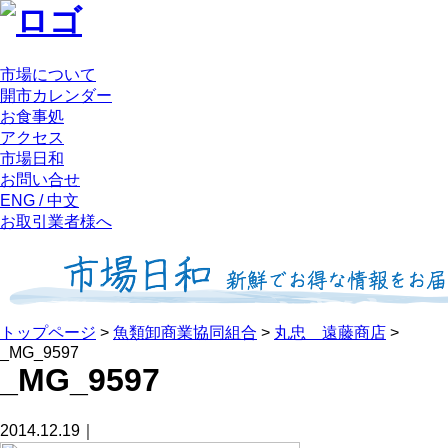
市場について
開市カレンダー
お食事処
アクセス
市場日和
お問い合せ
ENG / 中文
お取引業者様へ
トップページ
>
魚類卸商業協同組合
>
丸忠 遠藤商店
>
_MG_9597
_MG_9597
2014.12.19｜