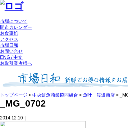
市場について
開市カレンダー
お食事処
アクセス
市場日和
お問い合せ
ENG / 中文
お取引業者様へ
トップページ
>
中央鮮魚商業協同組合
>
魚叶 渡邉商店
>
_M
_MG_0702
2014.12.10｜