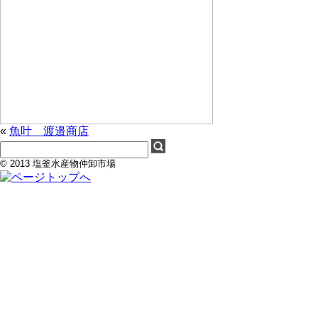
«
魚叶 渡邉商店
© 2013 塩釜水産物仲卸市場