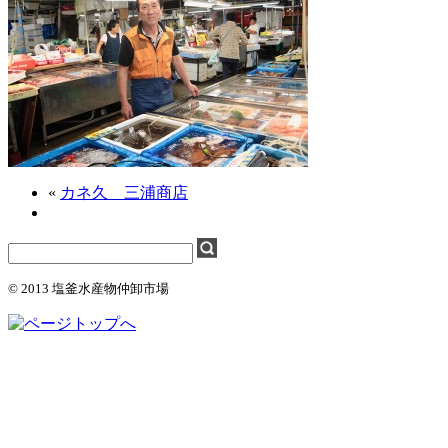
«
カネ久 三浦商店
© 2013 塩釜水産物仲卸市場