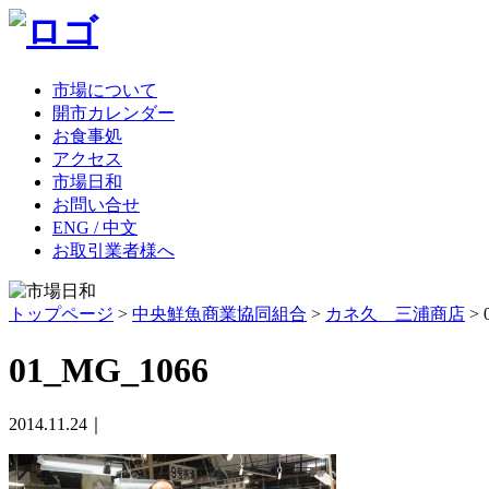
市場について
開市カレンダー
お食事処
アクセス
市場日和
お問い合せ
ENG / 中文
お取引業者様へ
トップページ
>
中央鮮魚商業協同組合
>
カネ久 三浦商店
>
01_MG_1066
2014.11.24｜