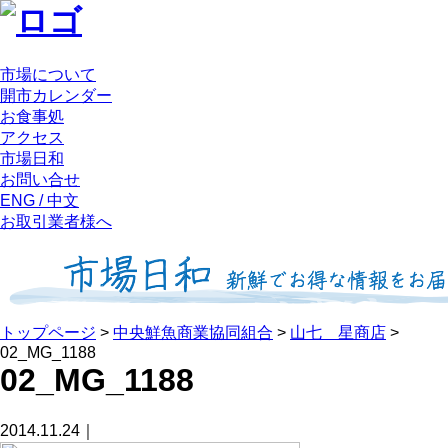
市場について
開市カレンダー
お食事処
アクセス
市場日和
お問い合せ
ENG / 中文
お取引業者様へ
トップページ
>
中央鮮魚商業協同組合
>
山七 星商店
>
02_MG_1188
02_MG_1188
2014.11.24｜