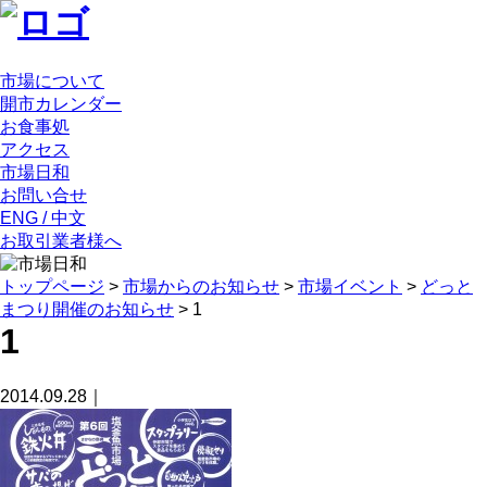
市場について
開市カレンダー
お食事処
アクセス
市場日和
お問い合せ
ENG / 中文
お取引業者様へ
トップページ
>
市場からのお知らせ
>
市場イベント
>
どっと
まつり開催のお知らせ
>
1
1
2014.09.28｜