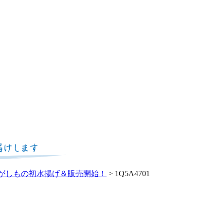
がしもの初水揚げ＆販売開始！
>
1Q5A4701