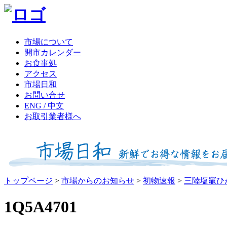
市場について
開市カレンダー
お食事処
アクセス
市場日和
お問い合せ
ENG / 中文
お取引業者様へ
トップページ
>
市場からのお知らせ
>
初物速報
>
三陸塩竈ひ
1Q5A4701