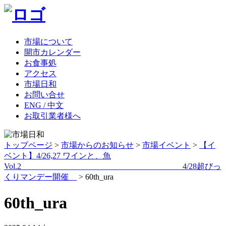
市場について
開市カレンダー
お食事処
アクセス
市場日和
お問い合せ
ENG / 中文
お取引業者様へ
トップページ
>
市場からのお知らせ
>
市場イベント
>
【イ
ベント】4/26,27 ワインと、魚
Vol.2 4/28超びっ
くりマンデー開催
>
60th_ura
60th_ura