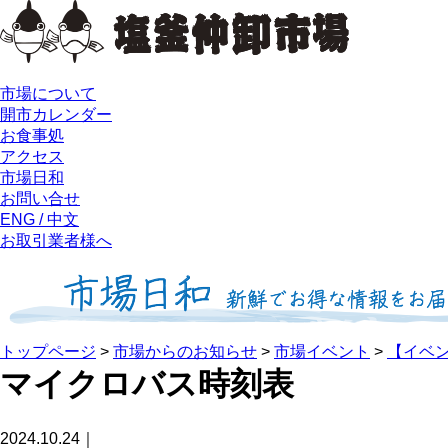
市場について
開市カレンダー
お食事処
アクセス
市場日和
お問い合せ
ENG / 中文
お取引業者様へ
トップページ
>
市場からのお知らせ
>
市場イベント
>
【イベン
マイクロバス時刻表
2024.10.24｜