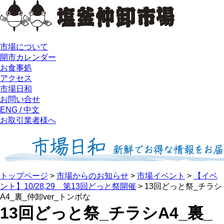
市場について
開市カレンダー
お食事処
アクセス
市場日和
お問い合せ
ENG / 中文
お取引業者様へ
トップページ
>
市場からのお知らせ
>
市場イベント
>
【イベ
ント】10/28,29 第13回どっと祭開催
>
13回どっと祭_チラシ
A4_裏_仲卸ver_トンボな
13回どっと祭_チラシA4_裏_