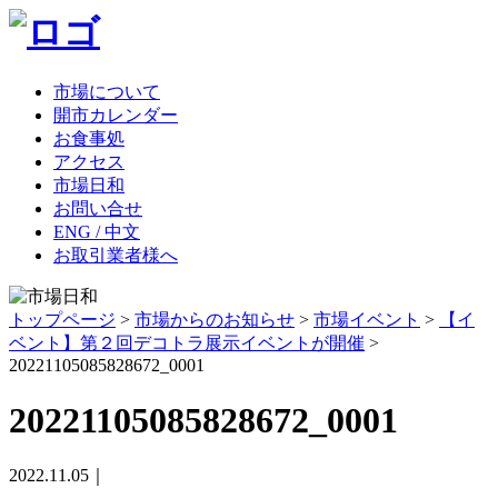
市場について
開市カレンダー
お食事処
アクセス
市場日和
お問い合せ
ENG / 中文
お取引業者様へ
トップページ
>
市場からのお知らせ
>
市場イベント
>
【イ
ベント】第２回デコトラ展示イベントが開催
>
20221105085828672_0001
20221105085828672_0001
2022.11.05｜