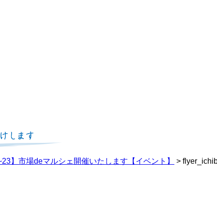
21~23】市場deマルシェ開催いたします【イベント】
>
flyer_ic