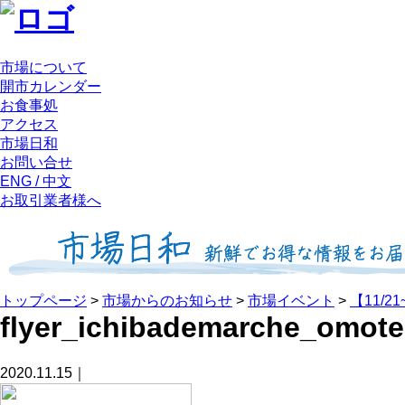
市場について
開市カレンダー
お食事処
アクセス
市場日和
お問い合せ
ENG / 中文
お取引業者様へ
トップページ
>
市場からのお知らせ
>
市場イベント
>
【11/
flyer_ichibademarche_omote
2020.11.15｜