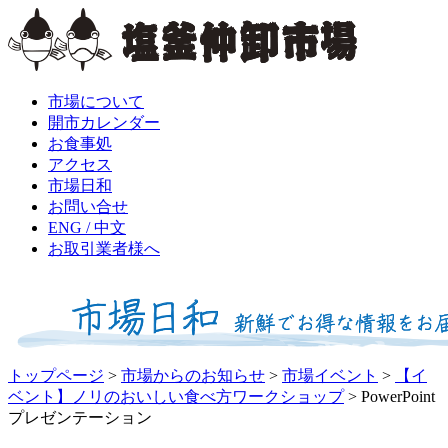
市場について
開市カレンダー
お食事処
アクセス
市場日和
お問い合せ
ENG / 中文
お取引業者様へ
トップページ
>
市場からのお知らせ
>
市場イベント
>
【イ
ベント】ノリのおいしい食べ方ワークショップ
>
PowerPoint
プレゼンテーション