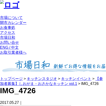
市場について
開市カレンダー
お食事処
アクセス
市場日和
お問い合せ
ENG / 中文
お取引業者様へ
トップページ
>
キッチンスタジオ
>
キッチンイベント
>
【参
加者募集】しおがま・おさかなキッチン vol.1
>
IMG_4726
IMG_4726
2017.05.27｜