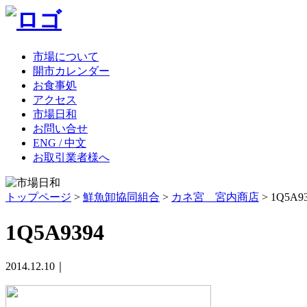
市場について
開市カレンダー
お食事処
アクセス
市場日和
お問い合せ
ENG / 中文
お取引業者様へ
トップページ
>
鮮魚卸協同組合
>
カネ宮 宮内商店
>
1Q5A9
1Q5A9394
2014.12.10｜