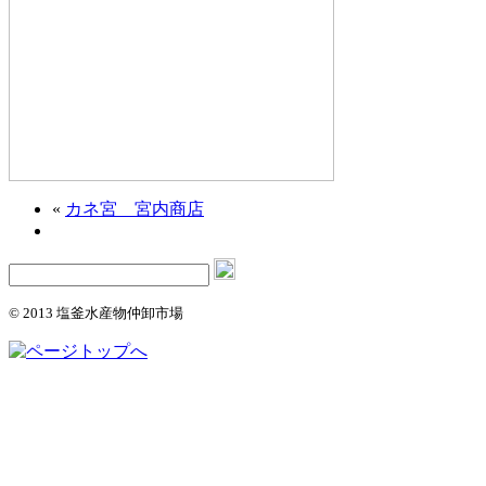
«
カネ宮 宮内商店
© 2013 塩釜水産物仲卸市場