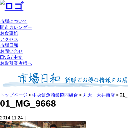
市場について
開市カレンダー
お食事処
アクセス
市場日和
お問い合せ
ENG / 中文
お取引業者様へ
トップページ
>
中央鮮魚商業協同組合
>
丸大 大井商店
>
01
01_MG_9668
2014.11.24｜